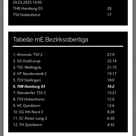
29.03.2025 14:00
THB Hamburg 03
28
TSV Hohenhorst
17
Tabelle mE Bezirksoberliga
1. Ahrensb. TSV 2
27:9
2. SG Osd/Lurup
22:14
3. TSC Wellingsb.
21:15
4. HT Norderstedt 2
19:17
5. TSV Stellingen
18:0
6. THB Hamburg 03
16:2
7. Niendorfer TSV 2
15:21
8. TSV Hohenhorst
12:6
9. HC Quickborn
12:6
10. SG HH-Nord 3
8:28
11. SC Alster-Lang 2
6:30
12. TH Quickborn
4:32