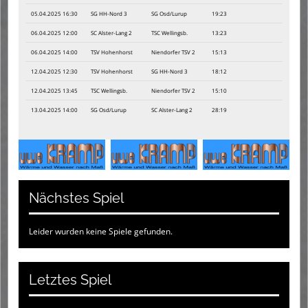
05.04.2025 16:30
SG HH-Nord 3
SG Osd/Lurup
19:23
06.04.2025 12:00
SC Alster-Lang 2
TSC Wellingsb.
13:23
06.04.2025 14:00
TSV Hohenhorst
Niendorfer TSV 2
15:13
12.04.2025 12:30
TSV Hohenhorst
SG HH-Nord 3
18:12
12.04.2025 13:45
TSC Wellingsb.
Niendorfer TSV 2
15:10
13.04.2025 14:00
SG Osd/Lurup
SC Alster-Lang 2
28:19
Nächstes Spiel
Leider wurden keine Spiele gefunden.
Letztes Spiel