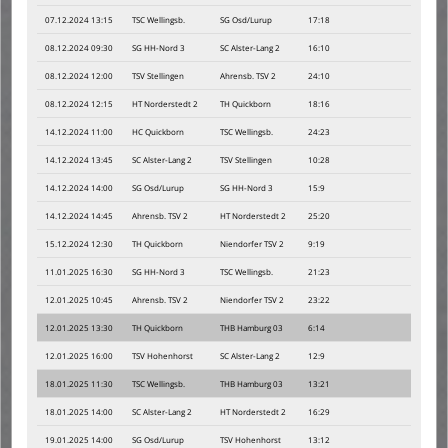
07.12.2024 13:15
TSC Wellingsb.
SG Osd/Lurup
17:18
08.12.2024 09:30
SG HH-Nord 3
SC Alster-Lang 2
16:10
08.12.2024 12:00
TSV Stellingen
Ahrensb. TSV 2
24:10
08.12.2024 12:15
HT Norderstedt 2
TH Quickborn
18:16
14.12.2024 11:00
HC Quickborn
TSC Wellingsb.
24:23
14.12.2024 13:45
SC Alster-Lang 2
TSV Stellingen
10:28
14.12.2024 14:00
SG Osd/Lurup
SG HH-Nord 3
15:9
14.12.2024 14:45
Ahrensb. TSV 2
HT Norderstedt 2
25:20
15.12.2024 12:30
TH Quickborn
Niendorfer TSV 2
9:19
11.01.2025 16:30
SG HH-Nord 3
TSC Wellingsb.
21:23
12.01.2025 10:45
Ahrensb. TSV 2
Niendorfer TSV 2
23:22
12.01.2025 13:30
TH Quickborn
THB Hamburg 03
6:14
12.01.2025 16:00
TSV Hohenhorst
SC Alster-Lang 2
12:9
18.01.2025 11:30
TSC Wellingsb.
THB Hamburg 03
13:21
18.01.2025 14:00
SC Alster-Lang 2
HT Norderstedt 2
16:29
19.01.2025 14:00
SG Osd/Lurup
TSV Hohenhorst
13:12