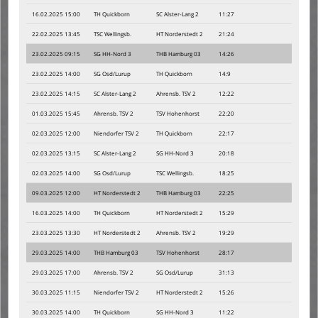
16.02.2025 15:00
TH Quickborn
SC Alster-Lang 2
11:27
22.02.2025 13:45
TSC Wellingsb.
HT Norderstedt 2
21:24
23.02.2025 09:15
SG HH-Nord 3
THB Hamburg 03
14:26
23.02.2025 14:00
SG Osd/Lurup
TH Quickborn
14:9
23.02.2025 14:15
SC Alster-Lang 2
Ahrensb. TSV 2
12:22
01.03.2025 15:45
Ahrensb. TSV 2
TSV Hohenhorst
22:20
02.03.2025 12:00
Niendorfer TSV 2
TH Quickborn
22:17
02.03.2025 13:15
SC Alster-Lang 2
SG HH-Nord 3
20:18
02.03.2025 14:00
SG Osd/Lurup
TSC Wellingsb.
18:25
09.03.2025 12:00
HT Norderstedt 2
THB Hamburg 03
22:25
16.03.2025 14:00
TH Quickborn
HT Norderstedt 2
15:29
23.03.2025 13:30
HT Norderstedt 2
Ahrensb. TSV 2
19:29
29.03.2025 14:00
THB Hamburg 03
TSV Hohenhorst
28:17
29.03.2025 17:00
Ahrensb. TSV 2
SG Osd/Lurup
31:13
30.03.2025 11:15
Niendorfer TSV 2
HT Norderstedt 2
15:26
30.03.2025 14:00
TH Quickborn
SG HH-Nord 3
11:22