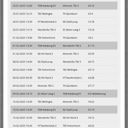
25.01.2025 12:00
THB Hamburg 03
Ahrensb. TSV 2
20:16
25.01.2025 16:15
TSC Wellingsb.
TH Quickborn
25:4
26.01.2025 13:30
HT Norderstedt 2
SG Osd/Lurup
12:18
26.01.2025 15:15
Niendorfer TSV 2
SC Alster-Lang 2
13:10
01.02.2025 13:00
TSV Hohenhorst
TH Quickborn
18:2
01.02.2025 13:30
THB Hamburg 03
Niendorfer TSV 2
31:19
01.02.2025 16:30
SG HH-Nord 3
Ahrensb. TSV 2
20:29
08.02.2025 14:00
SG Osd/Lurup
Niendorfer TSV 2
20:15
08.02.2025 14:00
TSV Hohenhorst
TSC Wellingsb.
20:13
09.02.2025 09:30
SG HH-Nord 3
HT Norderstedt 2
24:28
09.02.2025 12:45
Ahrensb. TSV 2
TH Quickborn
27:17
09.02.2025 14:15
SC Alster-Lang 2
THB Hamburg 03
0:0
Heimwertung
15.02.2025 12:30
TSC Wellingsb.
Ahrensb. TSV 2
18:22
15.02.2025 14:30
THB Hamburg 03
SG Osd/Lurup
25:19
15.02.2025 16:45
Niendorfer TSV 2
SG HH-Nord 3
10:12
16.02.2025 10:45
HT Norderstedt 2
TSV Hohenhorst
20:22