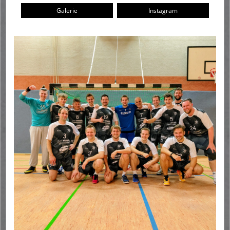
Galerie
Instagram
Hygienekonzept Hoisbüttel
Sponsoren
Kontaktformular
Fanshop