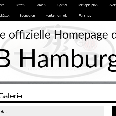
ews
Herren
Damen
Jugend
Heimspielplan
Spiel
büttel
Sponsoren
Kontaktformular
Fanshop
Galerie
anden.