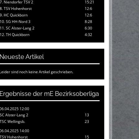
7. Niendorfer TSV 2
15:21
8. TSV Hohenhorst
12:6
9. HC Quickborn
12:6
10. SG HH-Nord 3
8:28
11. SC Alster-Lang 2
6:30
12. TH Quickborn
4:32
Neueste Artikel
Leider sind noch keine Artikel geschrieben.
Ergebnisse der mE Bezirksoberliga
06.04.2025 12:00
SC Alster-Lang 2
13
TSC Wellingsb.
23
06.04.2025 14:00
TSV Hohenhorst
15