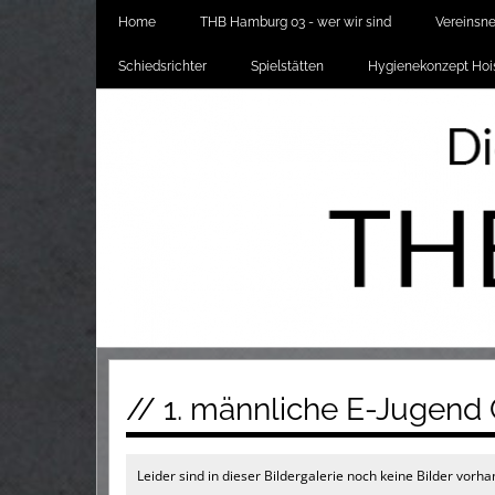
Home
THB Hamburg 03 - wer wir sind
Vereinsn
Schiedsrichter
Spielstätten
Hygienekonzept Hois
// 1. männliche E-Jugend 
Leider sind in dieser Bildergalerie noch keine Bilder vorh