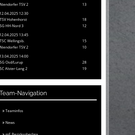
Niendorfer TSV 2
13
12.04.2025 12:30
TSV Hohenhorst
18
SG HH-Nord 3
12
12.04.2025 13:45
TSC Wellingsb.
15
Niendorfer TSV 2
10
13.04.2025 14:00
SG Osd/Lurup
28
SC Alster-Lang 2
19
Team-Navigation
Teaminfos
News
mE Bezirksoberliga