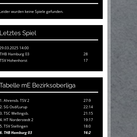
Leider wurden keine Spiele gefunden.
Letztes Spiel
29.03.2025 14:00
THB Hamburg 03
28
TSV Hohenhorst
17
Tabelle mE Bezirksoberliga
1. Ahrensb. TSV 2
27:9
2. SG Osd/Lurup
22:14
3. TSC Wellingsb.
21:15
4. HT Norderstedt 2
19:17
5. TSV Stellingen
18:0
6. THB Hamburg 03
16:2