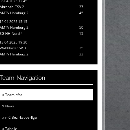
06.04.2025 12:45
Ahrensb. TSV 2
37
AMTV Hamburg 2
45
12.04.2025 15:15
AMTV Hamburg 2
50
SG HH-Nord 4
15
13.04.2025 19:30
Walddörfer SV 3
25
AMTV Hamburg 2
33
Team-Navigation
Teaminfos
News
mC Bezirksoberliga
Tabelle