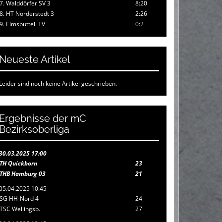
7. Walddörfer SV 3
8:20
8. HT Norderstedt 3
2:26
9. Eimsbüttel. TV
0:2
Neueste Artikel
Leider sind noch keine Artikel geschrieben.
Ergebnisse der mC
Bezirksoberliga
30.03.2025 17:00
TH Quickborn
23
THB Hamburg 03
21
05.04.2025 10:45
SG HH-Nord 4
24
TSC Wellingsb.
27