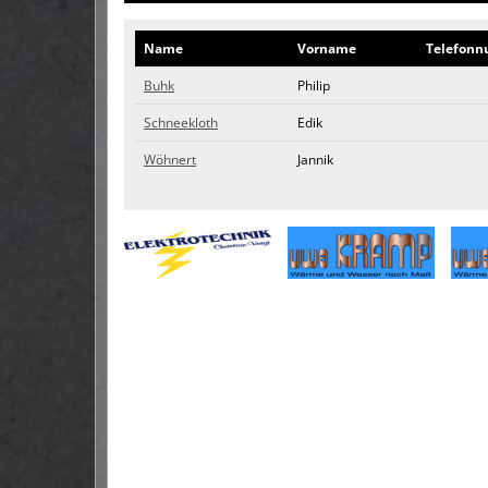
Name
Vorname
Telefon​
Buhk
Philip
Schneekloth
Edik
Wöhnert
Jannik