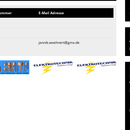
nummer
E-Mail Adresse
jannik.woehnert@gmx.de