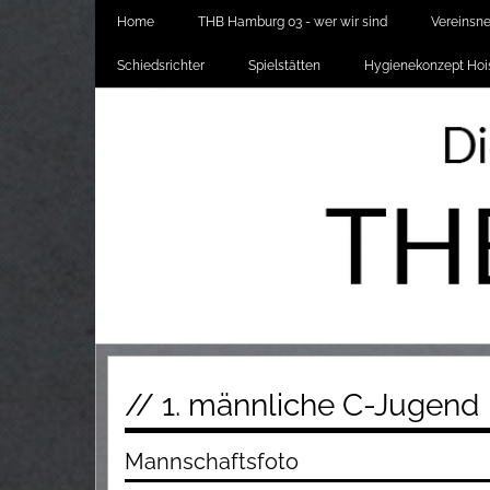
Home
THB Hamburg 03 - wer wir sind
Vereinsn
Schiedsrichter
Spielstätten
Hygienekonzept Hois
// 1. männliche C-Jugend
Mannschaftsfoto