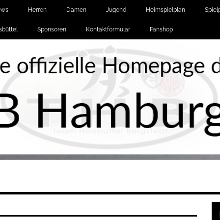
ews
Herren
Damen
Jugend
Heimspielplan
Spiel
büttel
Sponsoren
Kontaktformular
Fanshop