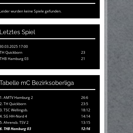
Leider wurden keine Spiele gefunden.
Letztes Spiel
30.03.2025 17:00
TH Quickborn
23
THB Hamburg 03
21
Tabelle mC Bezirksoberliga
1. AMTV Hamburg 2
26:6
2. TH Quickborn
23:5
3. TSC Wellingsb.
18:12
4. SG HH-Nord 4
14:14
5. Ahrensb. TSV 2
13:15
6. THB Hamburg 03
12:16