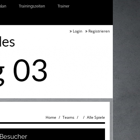
plan
Trainingszeiten
Trainer
Login
Registrieren
Home
Teams
Alle Spiele
Besucher