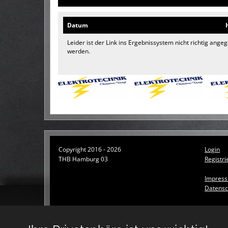
Datum
Leider ist der Link ins Ergebnissystem nicht richtig ang
werden.
Copyright 2016 - 2026
Login
THB Hamburg 03
Registri
Impres
Datensc