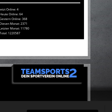
Jetzt Online: 4
Heute Online: 64
Gestern Online: 368
Diesen Monat: 2371
Letzter Monat: 11780
Total: 1220587